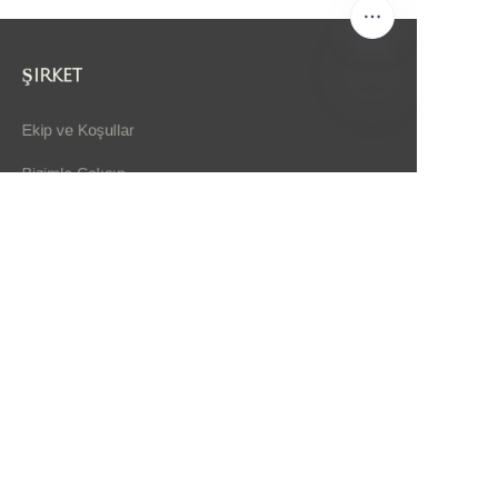
Şirket
Ekip ve Koşullar
TR
Bizimle Çalışın
Koleksiyonlar
Öne Çıkan Ürünler
Tüm Ürünler
Hakkında
Haberler
Mağaza