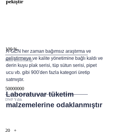
pekiştir
Daha Fazla Bilgi Edinin
100 %
A-GEN her zaman bağımsız araştırma ve
geliştirmeye ve kalite yönetimine bağlı kaldı ve
Kalite İzlenebilirliği
derin kuyu plak serisi, tüp sütun serisi, pipet
ucu vb. gibi 900'den fazla kategori üretip
satmıştır.
50000000
Laboratuvar
tüketim
DWP Yıllık
malzemelerine
odaklanmıştır
20
+