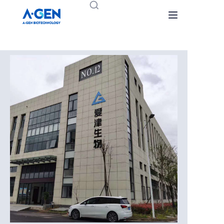
Home
Products
About Us
Haberler
Bizimle iletişime geçin