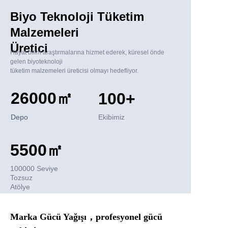
Biyo Teknoloji Tüketim
Malzemeleri
Üretici
Hayat bilim araştırmalarına hizmet ederek,
küresel önde
gelen biyoteknoloji
tüketim malzemeleri üreticisi olmayı hedefliyor.
26000㎡
100+
Depo
Ekibimiz
5500㎡
100000 Seviye
Tozsuz
Atölye
Marka Gücü Yağışı，
profesyonel gücü